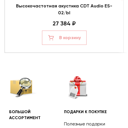
Высокочастотная акустика CDT Audio ES-
02/bl
27 384 ₽
В корзину
БОЛЬШОЙ
ПОДАРКИ К ПОКУПКЕ
БЕС
АССОРТИМЕНТ
ДОС
Полезные подарки