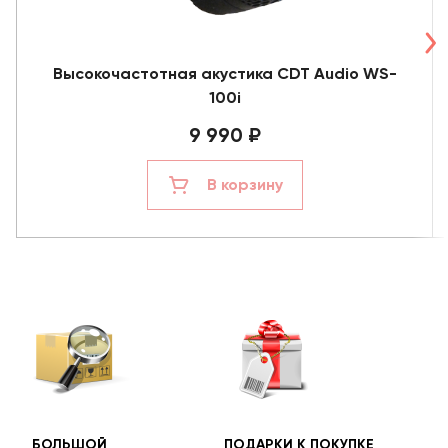
Высокочастотная акустика CDT Audio WS-
100i
9 990 ₽
В корзину
БОЛЬШОЙ
ПОДАРКИ К ПОКУПКЕ
БЕС