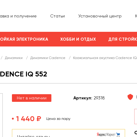
авка и получение
Статьи
Установочный центр
ОЙКАЯ ЭЛЕКТРОНИКА
ХОББИ И ОТДЫХ
ДЛЯ СТРОЙ
/
Динамики
/
Динамики Cadence
/
Коаксиальная акустика Cadence IQ
ENCE IQ 552
Нет в наличии
Арт
икул
:
29318
1 440 ₽
Цена за пару
Читайте отзывы