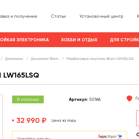
авка и получение
Статьи
Установочный центр
ОЙКАЯ ЭЛЕКТРОНИКА
ХОББИ И ОТДЫХ
ДЛЯ СТРОЙ
/
Динамики
/
Динамики Blam
/
Мидбасовая акустика Blam LW165LSQ
 LW165LSQ
Г
В наличии
Арт
икул
:
50166
32 990 ₽
Цена за пару
Читайте отзывы