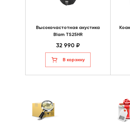
Высокочастотная акустика
Коак
Blam TS25HR
32 990 ₽
В корзину