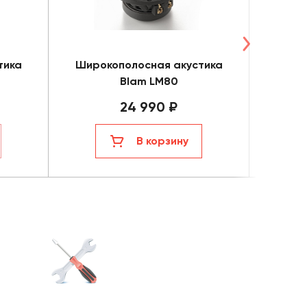
тика
Широкополосная акустика
Ком
Blam LM80
24 990 ₽
В корзину