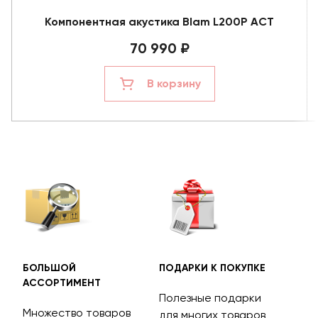
Компонентная акустика Blam L200P ACT
70 990 ₽
В корзину
БОЛЬШОЙ
ПОДАРКИ К ПОКУПКЕ
БЕС
АССОРТИМЕНТ
ДОС
Полезные подарки
Множество товаров
Дос
для многих товаров