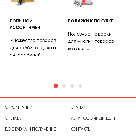
БОЛЬШОЙ
ПОДАРКИ К ПОКУПКЕ
БЕС
АССОРТИМЕНТ
ДОС
Полезные подарки
Множество товаров
Дос
для многих товаров
для хобби, отдыха и
на 
каталога.
м
автомобилей.
асс
тов
О КОМПАНИИ
СТАТЬИ
ОПЛАТА
УСТАНОВОЧНЫЙ ЦЕНТР
ДОСТАВКА И ПОЛУЧЕНИЕ
КОНТАКТЫ