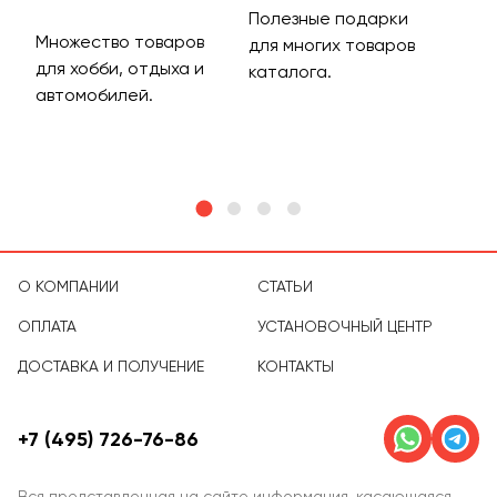
Полезные подарки
Множество товаров
Дос
для многих товаров
для хобби, отдыха и
на 
каталога.
м
автомобилей.
асс
тов
О КОМПАНИИ
СТАТЬИ
ОПЛАТА
УСТАНОВОЧНЫЙ ЦЕНТР
ДОСТАВКА И ПОЛУЧЕНИЕ
КОНТАКТЫ
+7 (495) 726-76-86
Вся представленная на сайте информация, касающаяся