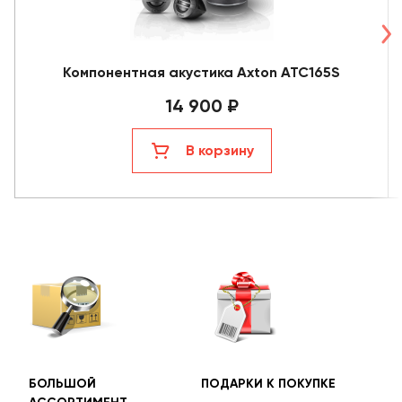
Компонентная акустика Axton ATC165S
14 900 ₽
В корзину
БОЛЬШОЙ
ПОДАРКИ К ПОКУПКЕ
БЕС