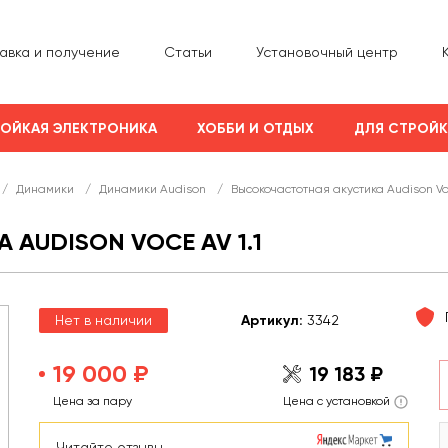
авка и получение
Статьи
Установочный центр
ОЙКАЯ ЭЛЕКТРОНИКА
ХОББИ И ОТДЫХ
ДЛЯ СТРОЙ
/
Динамики
/
Динамики Audison
/
Высокочастотная акустика Audison Voc
AUDISON VOCE AV 1.1
Нет в наличии
Арт
икул
:
3342
19 000 ₽
19 183 ₽
Цена за пару
Цена с установкой
Читайте отзывы