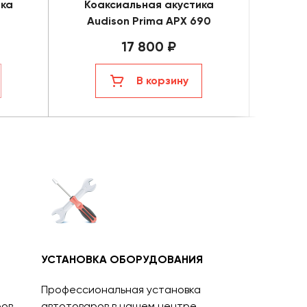
ика
Коаксиальная акустика
Коа
Audison Prima APX 690
Aud
17 800 ₽
В корзину
УСТАНОВКА ОБОРУДОВАНИЯ
Профессиональная установка
ов.
автотоваров в нашем центре.