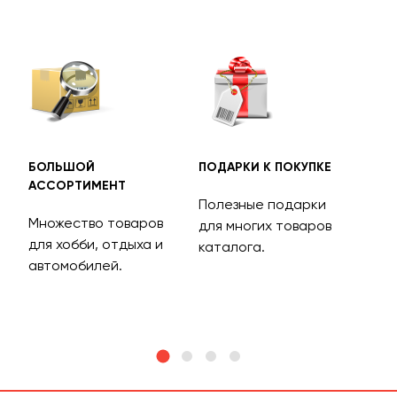
БОЛЬШОЙ
ПОДАРКИ К ПОКУПКЕ
БЕС
АССОРТИМЕНТ
ДОС
Полезные подарки
Множество товаров
Дос
для многих товаров
для хобби, отдыха и
на 
каталога.
м
автомобилей.
асс
тов