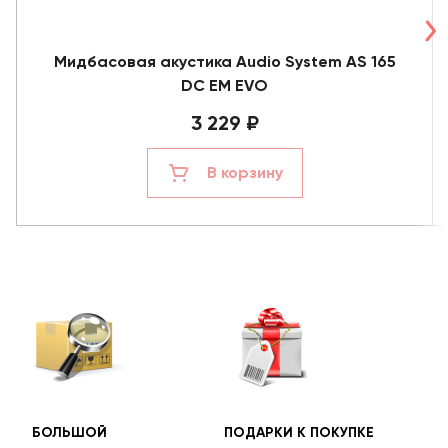
Мидбасовая акустика Audio System AS 165
DC EM EVO
3 229 ₽
В корзину
БОЛЬШОЙ
ПОДАРКИ К ПОКУПКЕ
БЕС