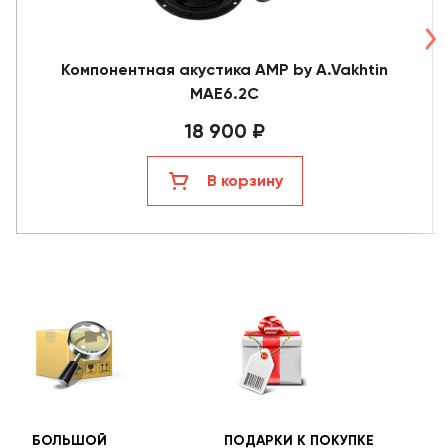
Компонентная акустика AMP by A.Vakhtin
MAE6.2C
18 900 ₽
В корзину
БОЛЬШОЙ
ПОДАРКИ К ПОКУПКЕ
БЕС