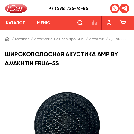
+7 (495) 726-76-86
КАТАЛОГ
МЕНЮ
/
Каталог
/
Автомобильная электроника
/
Автозвук
/
Динамики
/
Д
ШИРОКОПОЛОСНАЯ АКУСТИКА AMP BY
A.VAKHTIN FRUA-5S