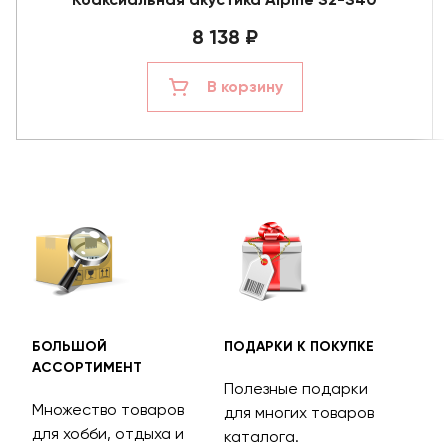
8 138 ₽
В корзину
БОЛЬШОЙ
ПОДАРКИ К ПОКУПКЕ
БЕС
АССОРТИМЕНТ
ДОС
Полезные подарки
Множество товаров
Дос
для многих товаров
для хобби, отдыха и
на 
каталога.