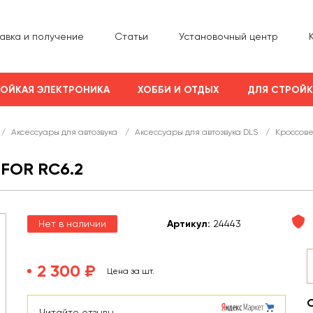
авка и получение
Статьи
Установочный центр
ОЙКАЯ ЭЛЕКТРОНИКА
ХОББИ И ОТДЫХ
ДЛЯ СТРОЙ
/
Аксессуары для автозвука
/
Аксессуары для автозвука DLS
/
Кроссовер
FOR RC6.2
Нет в наличии
Арт
икул
:
24443
2 300 ₽
Цена за шт.
Читайте отзывы