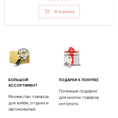
В корзину
БОЛЬШОЙ
ПОДАРКИ К ПОКУПКЕ
БЕС
АССОРТИМЕНТ
ДОС
Полезные подарки
Множество товаров
Дос
для многих товаров
для хобби, отдыха и
на 
каталога.
м
автомобилей.
асс
тов