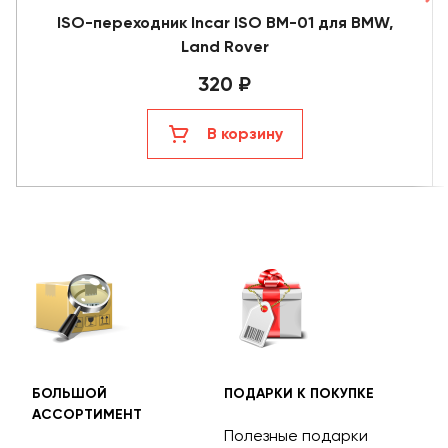
ISO-переходник Incar ISO BM-01 для BMW,
Land Rover
320 ₽
В корзину
БОЛЬШОЙ
ПОДАРКИ К ПОКУПКЕ
БЕС
АССОРТИМЕНТ
ДОС
Полезные подарки