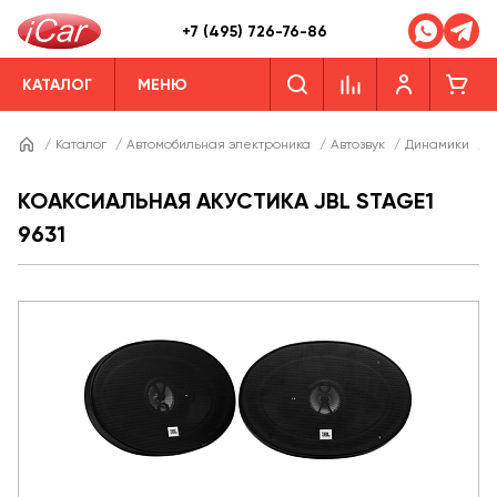
+7 (495) 726-76-86
КАТАЛОГ
МЕНЮ
/
Каталог
/
Автомобильная электроника
/
Автозвук
/
Динамики
/
Д
КОАКСИАЛЬНАЯ АКУСТИКА JBL STAGE1
9631