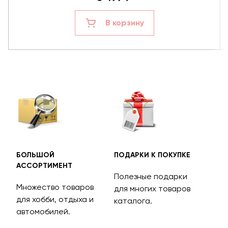
В корзину
БОЛЬШОЙ
ПОДАРКИ К ПОКУПКЕ
БЕС
АССОРТИМЕНТ
ДОС
Полезные подарки
Множество товаров
Дос
для многих товаров
для хобби, отдыха и
на 
каталога.
м
автомобилей.
асс
тов